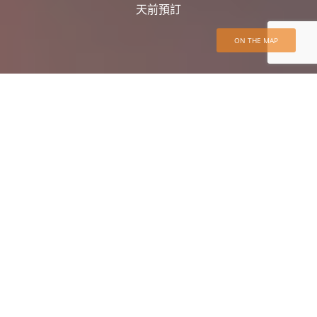
天前預訂
ON THE MAP
DAILY TOUR
自家一團 葡萄牙精華10天之旅{包含米其林推薦餐
廳午晚餐}
PRICE
TRIPS
NT$ 159,000
Daily Tour