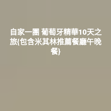
自家一團 葡萄牙精華10天之
旅{包含米其林推薦餐廳午晚
餐}